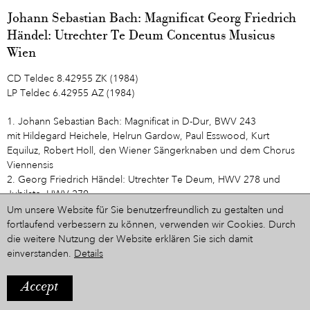
Johann Sebastian Bach: Magnificat Georg Friedrich
Händel: Utrechter Te Deum Concentus Musicus
Wien
CD Teldec 8.42955 ZK (1984)
LP Teldec 6.42955 AZ (1984)
1. Johann Sebastian Bach: Magnificat in D-Dur, BWV 243
mit Hildegard Heichele, Helrun Gardow, Paul Esswood, Kurt
Equiluz, Robert Holl, den Wiener Sängerknaben und dem Chorus
Viennensis
2. Georg Friedrich Händel: Utrechter Te Deum, HWV 278 und
Jubilate, HWV 279
mit Felicity Palmer, Marjana Lipovsek, Philip Langridge, Kurt Equiluz,
Um unsere Website für Sie benutzerfreundlich zu gestalten und
Thomas Moser, Ludwig Baumann und dem Arnold Schoenberg
fortlaufend verbessern zu können, verwenden wir Cookies. Durch
Chor
die weitere Nutzung der Website erklären Sie sich damit
einverstanden.
Details
Zur Zeitleiste
Accept