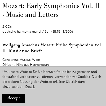
Mozart: Early Symphonies Vol. II
· Music and Letters
2 CDs
deutsche harmonia mundi / Sony BMG, 1/2006
Wolfgang Amadeus Mozart: Frühe Symphonien Vol.
II - Musik und Briefe
Concentus Musicus Wien
Dirigent: Nikolaus Harnoncourt
Um unsere Website für Sie benutzerfreundlich zu gestalten und
An Mozarts wegweisende frühen Jahre erinnern Nikolaus
fortlaufend verbessern zu können, verwenden wir Cookies. Durch
Harnoncourt und sein Concentus Musicus Wien mit der zweiten
die weitere Nutzung der Website erklären Sie sich damit
Folge der Einspielung von Mozarts frühen Sinfonien. Die CD
einverstanden.
Details
enthält Werke, die zwischen 1770 und 1775 entstanden. Mozart
reiste zu dieser Zeit nach Italien, von wo er 1773 wieder nach
Accept
Salzburg zurückkehrte: Er hatte ein kleines Vermögen verdient und
war berühmt in Europa. Bereits die früheste der insgesamt 9