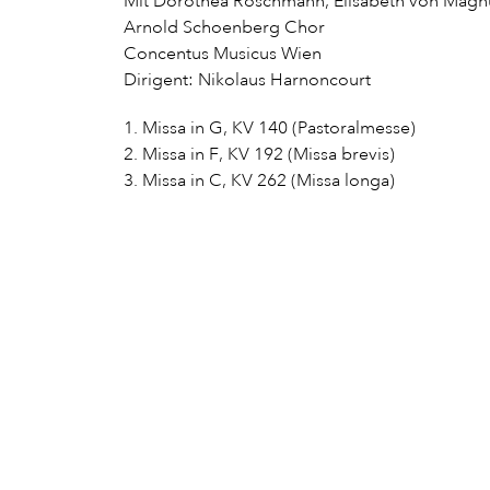
Mit Dorothea Röschmann, Elisabeth von Magnus
Arnold Schoenberg Chor
Concentus Musicus Wien
Dirigent: Nikolaus Harnoncourt
1. Missa in G, KV 140 (Pastoralmesse)
2. Missa in F, KV 192 (Missa brevis)
3. Missa in C, KV 262 (Missa longa)