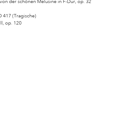
von der schönen Melusine in F-Dur, op. 32
D 417 (Tragische)
l, op. 120