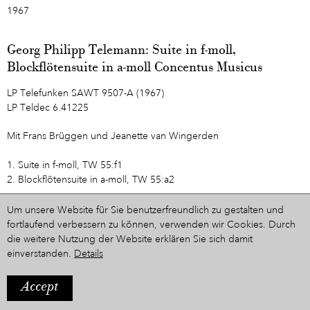
1967
Georg Philipp Telemann: Suite in f-moll,
Blockflötensuite in a-moll Concentus Musicus
LP Telefunken SAWT 9507-A (1967)
LP Teldec 6.41225
Mit Frans Brüggen und Jeanette van Wingerden
1. Suite in f-moll, TW 55:f1
2. Blockflötensuite in a-moll, TW 55:a2
Um unsere Website für Sie benutzerfreundlich zu gestalten und
Zur Zeitleiste
fortlaufend verbessern zu können, verwenden wir Cookies. Durch
die weitere Nutzung der Website erklären Sie sich damit
einverstanden.
Details
Accept
IMPRESSUM
Ein Projekt aus dem Hause
STYRIARTE