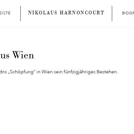
NIKOLAUS HARNONCOURT
EISTE
BIOG
cus Wien
dns „Schöpfung“ in Wien sein fünfzigjähriges Bestehen.