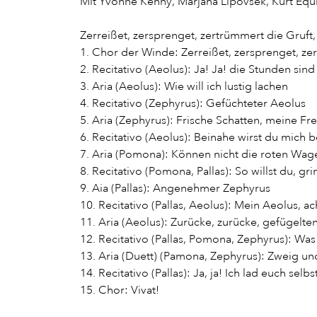
Mit Yvonne Kenny, Marjana Lipovsek, Kurt Eq
Zerreißet, zersprenget, zertrümmert die Gruft
1. Chor der Winde: Zerreißet, zersprenget, ze
2. Recitativo (Aeolus): Ja! Ja! die Stunden si
3. Aria (Aeolus): Wie will ich lustig lachen
4. Recitativo (Zephyrus): Gefüchteter Aeolus
5. Aria (Zephyrus): Frische Schatten, meine Fr
6. Recitativo (Aeolus): Beinahe wirst du mich
7. Aria (Pomona): Können nicht die roten Wag
8. Recitativo (Pomona, Pallas): So willst du, 
9. Aia (Pallas): Angenehmer Zephyrus
10. Recitativo (Pallas, Aeolus): Mein Aeolus, ac
11. Aria (Aeolus): Zurücke, zurücke, gefügelt
12. Recitativo (Pallas, Pomona, Zephyrus): W
13. Aria (Duett) (Pamona, Zephyrus): Zweig un
14. Recitativo (Pallas): Ja, ja! Ich lad euch selb
15. Chor: Vivat!