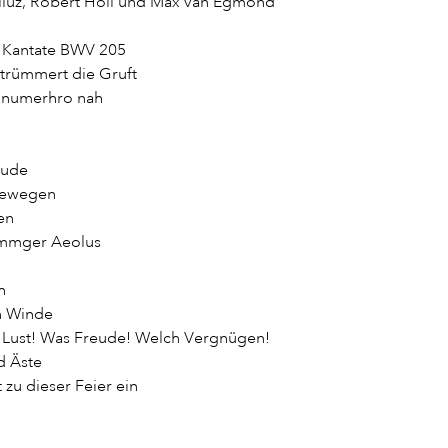
uiluz, Robert Holl und Max van Egmond
, Kantate BWV 205
rtrümmert die Gruft
nd numerhro nah
eude
 bewegen
en
grimmger Aeolus
h
en Winde
as Lust! Was Freude! Welch Vergnügen!
d Äste
st zu dieser Feier ein