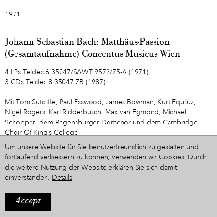
1971
Johann Sebastian Bach: Matthäus-Passion
(Gesamtaufnahme) Concentus Musicus Wien
4 LPs Teldec 6.35047/SAWT 9572/75-A (1971)
3 CDs Teldec 8.35047 ZB (1987)
Mit Tom Sutcliffe, Paul Esswood, James Bowman, Kurt Equiluz,
Nigel Rogers, Karl Ridderbusch, Max van Egmond, Michael
Schopper, dem Regensburger Domchor und dem Cambridge
Choir Of King’s College
Um unsere Website für Sie benutzerfreundlich zu gestalten und
1. Chorus: Kommt ihr Töchter, helft mir klagen (1. Teil)
fortlaufend verbessern zu können, verwenden wir Cookies. Durch
2. Evangelista: Da Jesu diese Rede vollendet hatte
die weitere Nutzung der Website erklären Sie sich damit
3. Herzliebster Jesu, was hast du verbrochen (Choral)
einverstanden.
Details
4. Evangelista: Da versammeln sich die Hohepriester
5. Chorus: Ja nicht auf das Fest
Accept
6. Evangelista: Da nun Jesus war zu Bethanien
7. Chorus: Wozu dient dieser Unrat