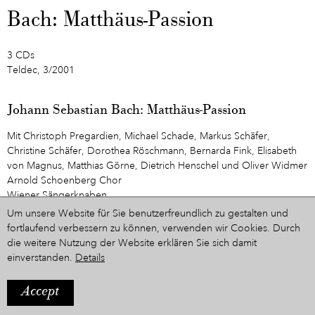
Bach: Matthäus-Passion
3 CDs
Teldec, 3/2001
Johann Sebastian Bach: Matthäus-Passion
Mit Christoph Pregardien, Michael Schade, Markus Schäfer,
Christine Schäfer, Dorothea Röschmann, Bernarda Fink, Elisabeth
von Magnus, Matthias Görne, Dietrich Henschel und Oliver Widmer
Arnold Schoenberg Chor
Wiener Sängerknaben
Concentus Musicus Wien
Um unsere Website für Sie benutzerfreundlich zu gestalten und
Dirigent: Nikolaus Harnoncourt
fortlaufend verbessern zu können, verwenden wir Cookies. Durch
die weitere Nutzung der Website erklären Sie sich damit
CD 1
einverstanden.
Details
1. Kommt, ihr Töchter, helft mir klagen (Chor) (1. Teil)
2. Da Jesus diese Rede vollendet hatte (Rezitativ)
Accept
3. Herzliebster Jesu, was hast du verbrochen (Choral)
4. Da versammelten sich die Hohenpriester (Rezitativ) – Ja nicht auf