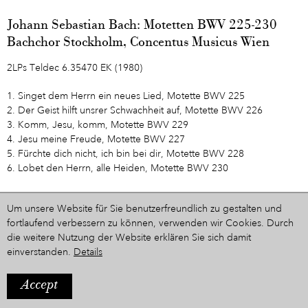
Johann Sebastian Bach: Motetten BWV 225-230
Bachchor Stockholm, Concentus Musicus Wien
2LPs Teldec 6.35470 EK (1980)
1. Singet dem Herrn ein neues Lied, Motette BWV 225
2. Der Geist hilft unsrer Schwachheit auf, Motette BWV 226
3. Komm, Jesu, komm, Motette BWV 229
4. Jesu meine Freude, Motette BWV 227
5. Fürchte dich nicht, ich bin bei dir, Motette BWV 228
6. Lobet den Herrn, alle Heiden, Motette BWV 230
Zur Zeitleiste
Um unsere Website für Sie benutzerfreundlich zu gestalten und
fortlaufend verbessern zu können, verwenden wir Cookies. Durch
die weitere Nutzung der Website erklären Sie sich damit
einverstanden.
Details
Accept
IMPRESSUM
Ein Projekt aus dem Hause
STYRIARTE