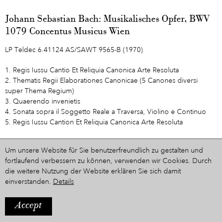
Johann Sebastian Bach: Musikalisches Opfer, BWV
1079 Concentus Musicus Wien
LP Teldec 6.41124 AS/SAWT 9565-B (1970)
1. Regis Iussu Cantio Et Reliquia Canonica Arte Resoluta
2. Thematis Regii Elaborationes Canonicae (5 Canones diversi
super Thema Regium)
3. Quaerendo invenietis
4. Sonata sopra il Soggetto Reale a Traversa, Violino e Continuo
5. Regis Iussu Cantion Et Reliquia Canonica Arte Resoluta
Zur Zeitleiste
Um unsere Website für Sie benutzerfreundlich zu gestalten und
fortlaufend verbessern zu können, verwenden wir Cookies. Durch
die weitere Nutzung der Website erklären Sie sich damit
einverstanden.
Details
Accept
IMPRESSUM
Ein Projekt aus dem Hause
STYRIARTE