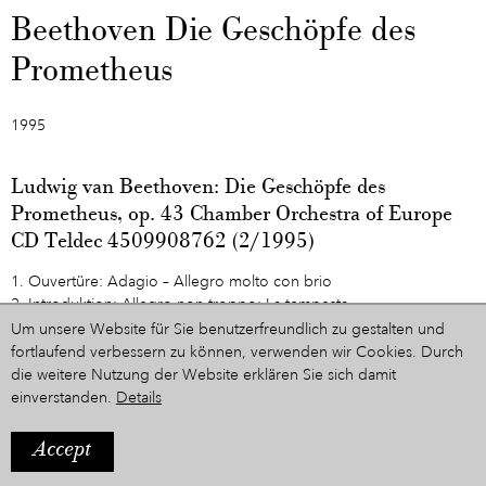
Beethoven Die Geschöpfe des
Prometheus
1995
Ludwig van Beethoven: Die Geschöpfe des
Prometheus, op. 43 Chamber Orchestra of Europe
CD Teldec 4509908762 (2/1995)
1. Ouvertüre: Adagio – Allegro molto con brio
2. Introduktion: Allegro non troppo: La tempesta
3. Poco adagio
Um unsere Website für Sie benutzerfreundlich zu gestalten und
4. Adagio – Allegro con brio
fortlaufend verbessern zu können, verwenden wir Cookies. Durch
5. Allegro vivace
die weitere Nutzung der Website erklären Sie sich damit
6. Maestoso – Andante
einverstanden.
Details
7. Adagio – Andante quasi Allegretto
8. Un poco Adagio – Allegretto
Accept
9. Grave