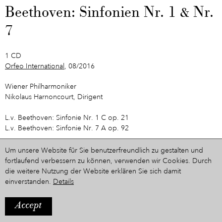
Beethoven: Sinfonien Nr. 1 & Nr.
7
1 CD
Orfeo International
, 08/2016
Wiener Philharmoniker
Nikolaus Harnoncourt, Dirigent
L.v. Beethoven: Sinfonie Nr. 1 C op. 21
L.v. Beethoven: Sinfonie Nr. 7 A op. 92
Um unsere Website für Sie benutzerfreundlich zu gestalten und
fortlaufend verbessern zu können, verwenden wir Cookies. Durch
live Aufnahme vom 29. August 2003 bei den Salzburger
die weitere Nutzung der Website erklären Sie sich damit
Festspielen
einverstanden.
Details
Accept
Zur Zeitleiste