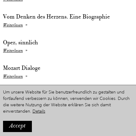
Vom Denken des Herzens. Eine Biographie
Weiterlesen
Oper, sinnlich
Weiterlesen
Mozart Dialoge
Weiterlesen
Um unsere Website für Sie benutzerfreundlich zu gestalten und
Mit einem Fuß in der Frühlingswiese
fortlaufend verbessern zu können, verwenden wir Cookies. Durch
Weiterlesen
die weitere Nutzung der Website erklären Sie sich damit
einverstanden.
Details
Being Nikolaus Harnoncourt
Accept
Weiterlesen