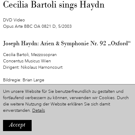
Cecilia Bartoli sings Haydn
DVD Video
Opus Arte BBC OA 0821 D, 5/2003
Joseph Haydn: Arien & Symphonie Nr. 92 „Oxford“
Cecilia Bartoli, Mezzosopran
Concentus Musicus Wien
Dirigent: Nikolaus Harnoncourt
Bildregie: Brian Large
Um unsere Website für Sie benutzerfreundlich zu gestalten und
1. Arianna a Naxos, Hob XXVIb:2
fortlaufend verbessern zu können, verwenden wir Cookies. Durch
2. Berenice, que fai, Hob XXIVa:10
die weitere Nutzung der Website erklären Sie sich damit
3. Symphonie Nr. 92 in G-Dur, Hob I:92 (Oxford)
einverstanden.
Details
Aufgenommen im Rahmen des Festivals
styriarte
2001 im Grazer
Stefaniensaal.
Accept