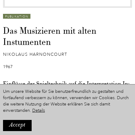
PUBLIKATION
Das Musizieren mit alten
Instumenten
NIKOLAUS HARNONCOURT
1967
Einflüsse der Spieltechnik auf die Interpretation In:
Colloquium Brno 1967, S. 34
Um unsere Website für Sie benutzerfreundlich zu gestalten und
fortlaufend verbessern zu können, verwenden wir Cookies. Durch
Colloquium Brno 1967. On the interpretation of old music. Zur
die weitere Nutzung der Website erklären Sie sich damit
Interpretation der alten Musik
einverstanden.
Details
Arranged and ed. by Rudolf Pecman, Brno 1968
201 Seiten
Accept
Abbildung: Zettelkatalog der Österreichischen Nationalbibliothek