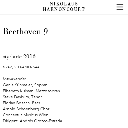
NIKOLAUS
HARNONCOURT
Beethoven 9
styriarte 2016
GRAZ, STEFANIENSAAL
Mitwirkende:
Genia Kühmeier,
Sopran
Elisabeth Kulman,
Mezzosopran
Steve Davislim,
Tenor
Florian Boesch,
Bass
Arnold Schoenberg Chor
Concentus Musicus Wien
Dirigent: Andrés Orozco-Estrada