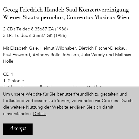
Georg Friedrich Händel: Saul Konzertvereinigung
Wiener Staatsopernchor, Concentus Musicus Wien
2 CDs Teldec 8.35687 ZA (1986)
3 LPs Teldec 6.35687 GK (1986)
Mit Elizabeth Gale, Helmut Wildhaber, Dietrich Fischer-Dieskau,
Paul Esswood, Anthony Rolfe-Johnson, Julia Varady und Matthias
Hölle
CD 1
1. Sinfonie
2. Chor: How excellent thy name, oh Lord (1. Akt)
3. An infant raised by thy command (Arie)
Um unsere Website für Sie benutzerfreundlich zu gestalten und
4. Terzett: Along the monster atheist strode
fortlaufend verbessern zu können, verwenden wir Cookies. Durch
5. Chor: The youth inspir’d by Thee, Oh Lord – How excellent thy
die weitere Nutzung der Website erklären Sie sich damit
name, oh Lord
einverstanden.
Details
6. Rezitativ & Arie: He comes – Oh god-like youth!
7. Rezitativ & Arie: Behold, oh King, the brave, victorious youth –
Accept
Oh King, your favours with delight