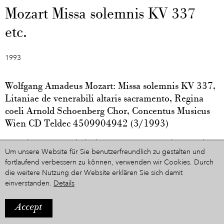
Mozart Missa solemnis KV 337
etc.
1993
Wolfgang Amadeus Mozart: Missa solemnis KV 337,
Litaniae de venerabili altaris sacramento, Regina
coeli Arnold Schoenberg Chor, Concentus Musicus
Wien CD Teldec 4509904942 (3/1993)
Mit Barbara Bonney, Elisabeth von Magnus, Uwe Heilmann und
Um unsere Website für Sie benutzerfreundlich zu gestalten und
Alain Cachemaille
fortlaufend verbessern zu können, verwenden wir Cookies. Durch
die weitere Nutzung der Website erklären Sie sich damit
1. Missa solemnis in C-Dur, KV 337
einverstanden.
Details
2. Litaniae de venerabili altaris sacramento in B-Dur, KV 125
3. Regina coeli in C-Dur, KV 276
Accept
Aufgenommen im Rahmen der styriarte 1992 in der Pfarrkirche