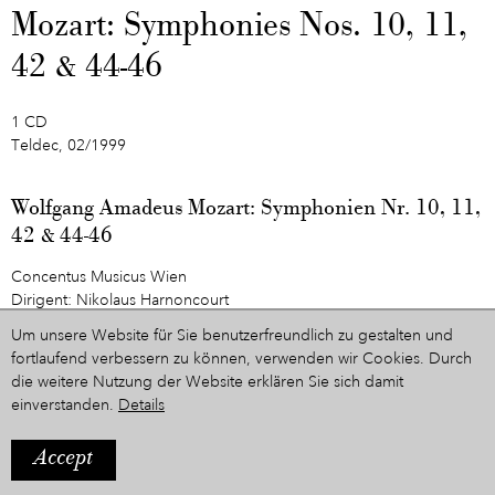
Mozart: Symphonies Nos. 10, 11,
42 & 44-46
1 CD
Teldec, 02/1999
Wolfgang Amadeus Mozart: Symphonien Nr. 10, 11,
42 & 44-46
Concentus Musicus Wien
Dirigent: Nikolaus Harnoncourt
Um unsere Website für Sie benutzerfreundlich zu gestalten und
1. Symphonie Nr. 10 in G, KV 74
fortlaufend verbessern zu können, verwenden wir Cookies. Durch
2. Symphonie Nr. 42 in F, KV 75
die weitere Nutzung der Website erklären Sie sich damit
3. Symphonie Nr. 44 in D, KV 81
einverstanden.
Details
4. Symphonie Nr. 11 in D, KV 84
5. Symphonie Nr. 45 in D, KV 95
Accept
6. Symphonie Nr. 46 in C, KV 96