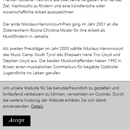
Franken dotierte Preis wird alle zwei Jahre vergeben und hat das
Ziel, Nachwuchs zu fördern und eine künstlerische oder
wissenschaftliche Arbeit auszuzeichnen.
Der erste Nikolaus-Harnoncourt-Preis ging im Jahr 2001 an die
Österreicherin Rosina Christina Moder für ihre Arbeit als
Musikförderin in Jamaika.
Als zweiten Preisträger im Jahr 2003 wählte Nikolaus Harnoncourt
das Music Camp South Tyrol des Ehepaars Irene Troi Lloyd und
Stephen Lloyd aus. Die beiden Musikschaffenden haben 1992 in
Brixen einen musikalischen Sommerkurs für begabte Südtiroler
Jugendliche ins Leben gerufen.
Die Preisträger des Jahres 2005 sind die Dresdner Musiker des
Um unsere Website für Sie benutzerfreundlich zu gestalten und
Blechbläserquintetts „Passion des Cuivres“, das sich zur Aufgabe
fortlaufend verbessern zu können, verwenden wir Cookies. Durch
gemacht hat, Blechbläserkammermusik des 19. Jahrhunderts, vor
die weitere Nutzung der Website erklären Sie sich damit
allem des Biedermeier, auf jenen in dieser Zeit verwendeten
einverstanden.
Details
Instrumenten zu spielen.
Accept
Zur Zeitleiste