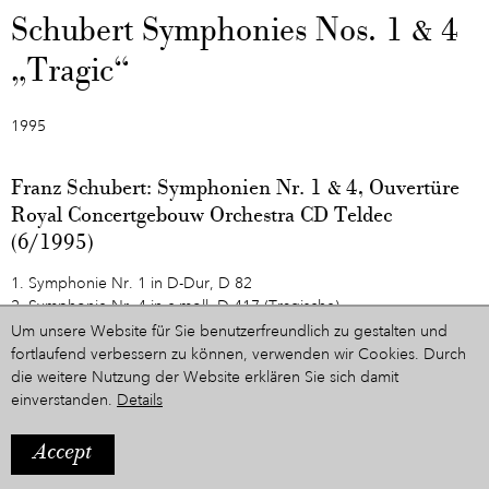
Schubert Symphonies Nos. 1 & 4
„Tragic“
1995
Franz Schubert: Symphonien Nr. 1 & 4, Ouvertüre
Royal Concertgebouw Orchestra CD Teldec
(6/1995)
1. Symphonie Nr. 1 in D-Dur, D 82
2. Symphonie Nr. 4 in c-moll, D 417 (Tragische)
3. Ouvertüre im italienischen Stil Nr. 2 in C-Dur, D 591
Um unsere Website für Sie benutzerfreundlich zu gestalten und
fortlaufend verbessern zu können, verwenden wir Cookies. Durch
die weitere Nutzung der Website erklären Sie sich damit
Zur Zeitleiste
einverstanden.
Details
Accept
IMPRESSUM