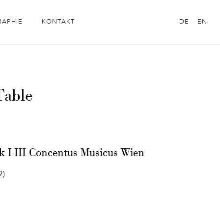
RAPHIE
KONTAKT
DE
EN
Table
k I-III Concentus Musicus Wien
9)