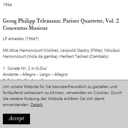
1966
Georg Philipp Telemann: Pariser Quartette, Vol. 2
Concentus Musicus
LP Amadeo (1966?)
Mit Alice Harnoncourt (Violine), Leopold Stastny (Flöte), Nikolaus
Harnoncourt (Viola da gamba), Herbert Tachezi (Cembalo)
1. Sonate Nr. 2 in G-Dur
Andante – Allegro – Largo – Allegro
2. Suite Nr. 2 in h-moll
Prélude – Air – Réjouissance – Courante – Passepied
Um unsere Website für Sie benutzerfreundlich zu gestalten und
3. Sonate Nr. 1 in G-Dur
fortlaufend verbessern zu können, verwenden wir Cookies. Durch
Suave – Allegro – Andante – Vivace
die weitere Nutzung der Website erklären Sie sich damit
einverstanden.
Details
LP MHS 1073 (1970?, siehe Titelbild)
Accept
Zur Zeitleiste