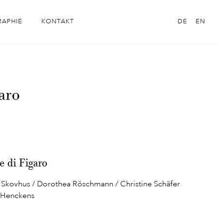
RAPHIE
KONTAKT
DE
EN
aro
 di Figaro
 Skovhus / Dorothea Röschmann / Christine Schäfer
k Henckens