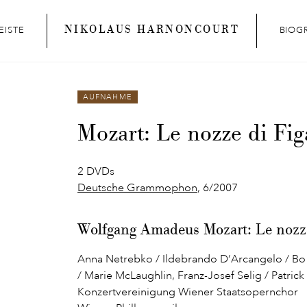
NIKOLAUS HARNONCOURT
EISTE
BIOG
AUFNAHME
Mozart: Le nozze di Fig
2 DVDs
Deutsche Grammophon
, 6/2007
Wolfgang Amadeus Mozart: Le nozze
Anna Netrebko / Ildebrando D’Arcangelo / Bo
/ Marie McLaughlin, Franz-Josef Selig / Patric
Konzertvereinigung Wiener Staatsopernchor