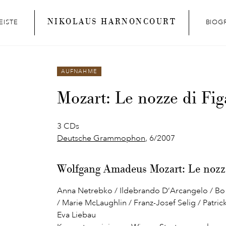
NIKOLAUS HARNONCOURT
EISTE
BIOG
AUFNAHME
Mozart: Le nozze di Fig
3 CDs
Deutsche Grammophon
, 6/2007
Wolfgang Amadeus Mozart: Le nozze
Anna Netrebko / Ildebrando D’Arcangelo / Bo
/ Marie McLaughlin / Franz-Josef Selig / Patri
Eva Liebau