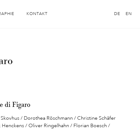
RAPHIE
KONTAKT
DE
EN
aro
 di Figaro
 Skovhus / Dorothea Röschmann / Christine Schäfer
ck Henckens / Oliver Ringelhahn / Florian Boesch /