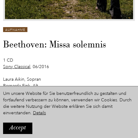
AUFNAHME
Beethoven: Missa solemnis
1 CD
Sony Classical
, 06/2016
Laura Aikin, Sopran
Bernarda Fink, Alt
Johannes Chum, Tenor
Um unsere Website für Sie benutzerfreundlich zu gestalten und
Ruben Drole, Bass
fortlaufend verbessern zu können, verwenden wir Cookies. Durch
die weitere Nutzung der Website erklären Sie sich damit
Concentus Musicus Wien
einverstanden.
Details
Nikolaus Harnoncourt, Dirigent
Accept
Beethoven: Missa solemnis in D, op. 123