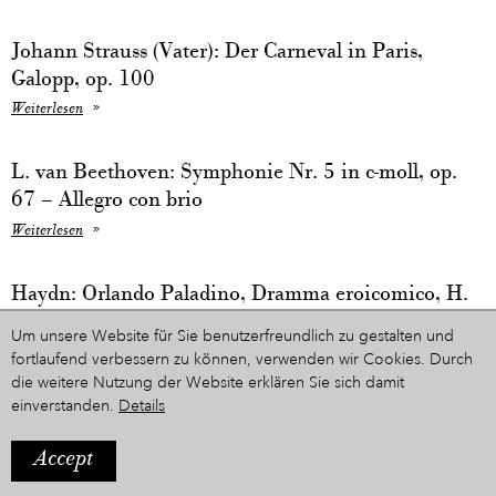
Johann Strauss (Vater): Der Carneval in Paris,
Galopp, op. 100
Weiterlesen
L. van Beethoven: Symphonie Nr. 5 in c-moll, op.
67 – Allegro con brio
Weiterlesen
Haydn: Orlando Paladino, Dramma eroicomico, H.
28/11
Um unsere Website für Sie benutzerfreundlich zu gestalten und
Weiterlesen
fortlaufend verbessern zu können, verwenden wir Cookies. Durch
die weitere Nutzung der Website erklären Sie sich damit
einverstanden.
Details
L. van Beethoven: Tripelkonzert in C-Dur, op. 56 –
Largo
Accept
Weiterlesen