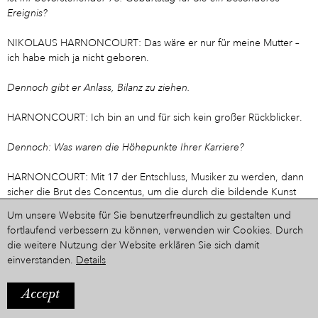
Ereignis?
NIKOLAUS HARNONCOURT: Das wäre er nur für meine Mutter –
ich habe mich ja nicht geboren.
Dennoch gibt er Anlass, Bilanz zu ziehen.
HARNONCOURT: Ich bin an und für sich kein großer Rückblicker.
Dennoch: Was waren die Höhepunkte Ihrer Karriere?
HARNONCOURT: Mit 17 der Entschluss, Musiker zu werden, dann
sicher die Brut des Concentus, um die durch die bildende Kunst
dokumentierte Lebendigkeit des Barock auf die Musik zu
Um unsere Website für Sie benutzerfreundlich zu gestalten und
übertragen. Ein ganz wichtiger Punkt war das Verlassen des
fortlaufend verbessern zu können, verwenden wir Cookies. Durch
Orchesters: Hätte ich das 1969 nicht gemacht, wäre ich vor zehn
die weitere Nutzung der Website erklären Sie sich damit
Jahren als Cellist der Wiener Symphoniker pensioniert worden. Das
einverstanden.
Details
war ein großer Entschluss, für den ich keine einzige finanzielle
Sicherheit hatte. Dann gibt es natürlich einzelne Realisierungen von
Accept
Werken.