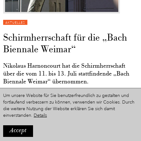
AKTUELLES
Schirmherrschaft für die „Bach
Biennale Weimar“
Nikolaus Harnoncourt hat die Schirmherrschaft
über die vom 11. bis 13. Juli stattfindende „Bach
Biennale Weimar“ übernommen.
Inspiriert von der vitalen Aura des jungen Weimarer Bach, wird die
Um unsere Website für Sie benutzerfreundlich zu gestalten und
BACH BIENNALE WEIMAR zum 300. Jubiläum von Bachs
fortlaufend verbessern zu können, verwenden wir Cookies. Durch
Dienstantritt am Weimarer Hof vom Verein „Bach in Weimar“ ins
die weitere Nutzung der Website erklären Sie sich damit
Leben gerufen. Die Schirmherrschaft hat Nikolaus Harnoncourt.
einverstanden.
Details
International renommierte Künstler und Ensembles werden den
Jubilar an den authentischen Weimarer Bachorten würdigen und
Accept
feiern.