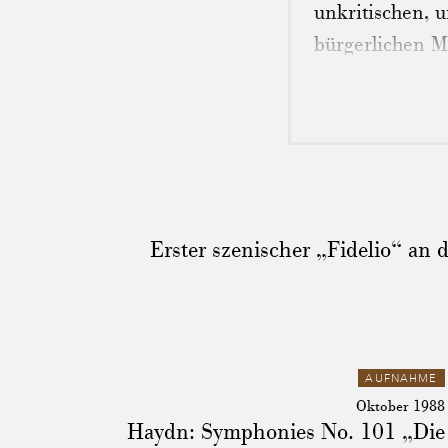
unkritischen, u
bürgerlichen M
einlässt, über 
als Repräsentan
Aufbruchsstimm
1982 die Histo
dargestellt. I
Quellen begründ
Erster szenischer „Fidelio“ an
Musikern, er ve
automatisch der
Entscheidunge
begründet, sond
AUFNAHME
Herbert von Kar
Oktober 1988
den Achtzigern 
Haydn: Symphonies No. 101 „Die